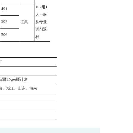
102组1
491
人不服
507
征集
从专业
调剂退
506
档
注
新疆1名南疆计划
海、浙江、山东、海南