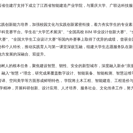
西省住建厅支持下成立了江西省智能建造产业学院，与重庆大学、广联达科技服
实践创新能力培养，加强校园文化与实
践创新紧密衔接，着力
夯实学生的专业素
科竞赛平台。学生在“大学艺术展演”、“全国高校
BIM
毕业设计创新大赛”、“
大赛”、“全国大学生工业设计大赛”等国内外赛事上取得了优异的成绩，
曾获全
势和个人特长，推动实践育人与第一课堂深嵌互融，组建大学生志愿服务队在新
地方发展的深融合、双提升。
德树人的根本任务，聚焦建设智慧、韧性、安全的新型城市，
深度融入新余“浪
，融入“智慧 +”理念，研究成果覆盖数字设计、智能装备、智能检测、智慧运
转译、空间美学等方面形成鲜明特色，
学院将土木工程、智能建造、工程造价与
办学精神，开展科研创新、设计应用、人才培养、服务社会、文化传承工作，努